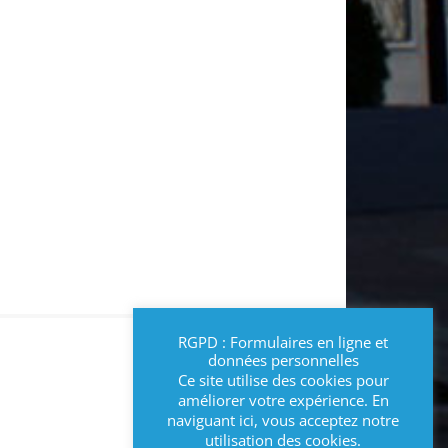
RGPD : Formulaires en ligne et
données personnelles
Ce site utilise des cookies pour
améliorer votre expérience. En
naviguant ici, vous acceptez notre
utilisation des cookies.