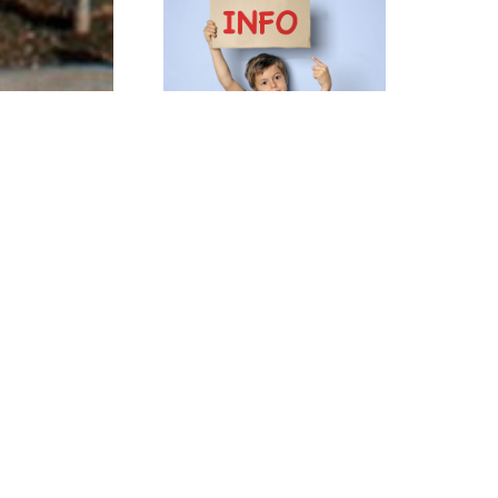
Inscriptions aux
Renouvell
Mercredis du 1er
Conseil d’
trimestre
du CCAS
Publié le 16.06.2026
Publié le 2