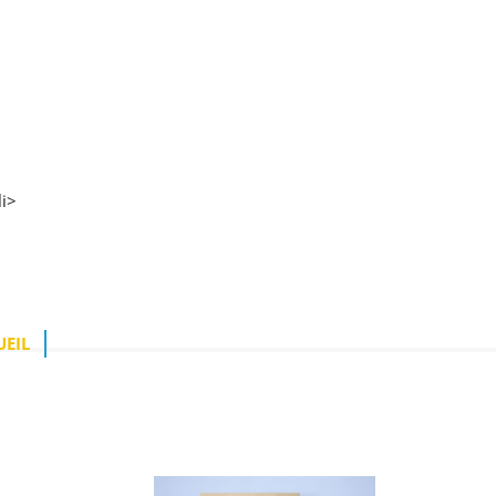
i>
UEIL