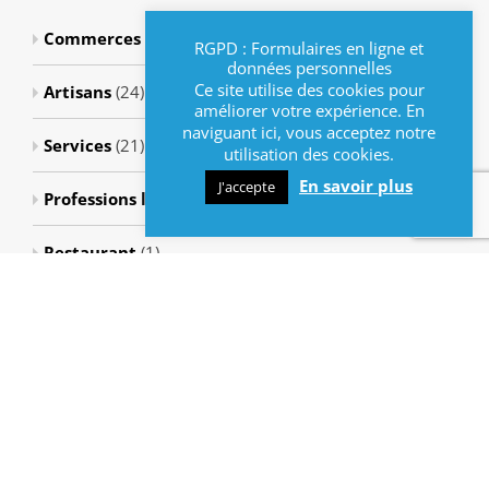
Commerces
(8)
RGPD : Formulaires en ligne et
données personnelles
Ce site utilise des cookies pour
Artisans
(24)
améliorer votre expérience. En
naviguant ici, vous acceptez notre
Services
(21)
utilisation des cookies.
En savoir plus
J'accepte
Professions libérales
(1)
Restaurant
(1)
Métiers de bouche
(3)
Métiers de la santé
(43)
Presse-tabac
(2)
Métiers bien-être
(6)