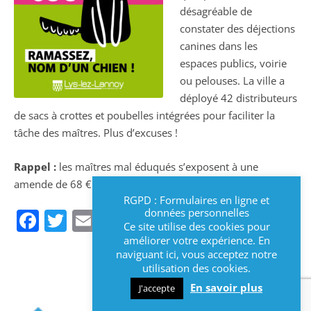
désagréable de
constater des déjections
canines dans les
espaces publics, voirie
ou pelouses. La ville a
déployé 42 distributeurs
de sacs à crottes et poubelles intégrées pour faciliter la
tâche des maîtres. Plus d’excuses !
Rappel :
les maîtres mal éduqués s’exposent à une
amende de 68 € !
RGPD : Formulaires en ligne et
Facebook
Twitter
Email
données personnelles
Ce site utilise des cookies pour
améliorer votre expérience. En
naviguant ici, vous acceptez notre
utilisation des cookies.
En savoir plus
J'accepte