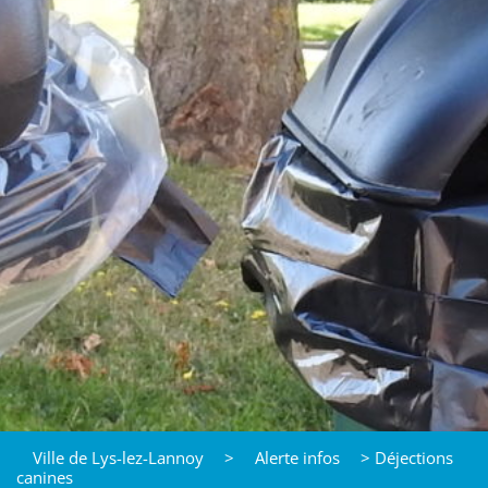
Ville de Lys-lez-Lannoy
>
Alerte infos
>
Déjections
canines