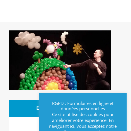
RGPD : Formulaires en ligne et
DATES ET HORAIRES
données personnelles
Ce site utilise des cookies pour
améliorer votre expérience. En
Date :
naviguant ici, vous acceptez notre
16/11/2024