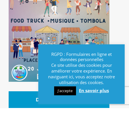
RGPD : Formulaires en ligne et
données personnelles
Ce site utilise des cookies pour
améliorer votre expérience. En
naviguant ici, vous acceptez notre
utilisation des cookies.
En savoir plus
J'accepte
DATES ET HORAIRES
Date :
20/06/2025