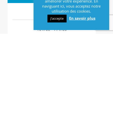
améliorer votre expérience. En
naviguant ici, vous acceptez notre
Date :
utilisation des cookies.
28/04/2025
En savoir plus
J'accepte
Horaires :
10 h 00 - 11 h 00
LIEU
Bibliothèque municipale de Lys-lez-Lannoy
avenue Paul Bert
Lys-lez-Lannoy
CONTACT
03 20 66 13 70
bibliotheque@mairie-lyslezlannoy.com